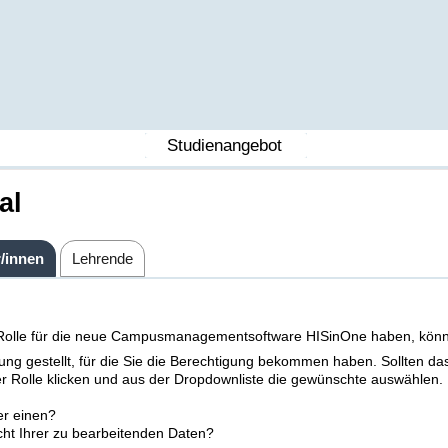
Studienangebot
al
r/innen
Lehrende
ne Rolle für die neue Campusmanagementsoftware HISinOne haben, könn
ng gestellt, für die Sie die Berechtigung bekommen haben. Sollten da
der Rolle klicken und aus der Dropdownliste die gewünschte auswählen.
r einen?
cht Ihrer zu bearbeitenden Daten?